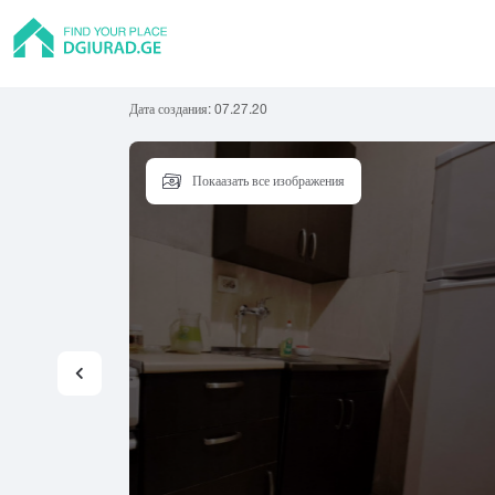
Дата создания:
07.27.20
Покаазать все изображения
Квартира
Тбилиси
Батуми
Рус
Частный дом
Абаша
Адигени
Ам
Хостел
Асурети
Ахалгори
Гостиница
Гостевой дом
А
Б
В
Коттедж
Абастумани
Батуми
Вал
Абаша
Бакуриани
Ван