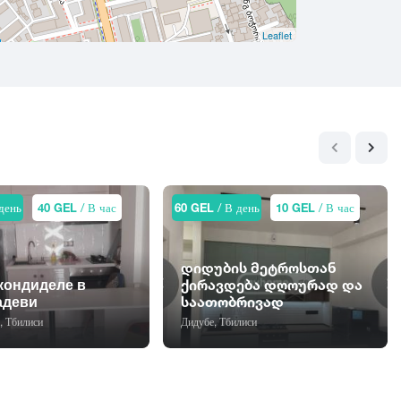
Leaflet
день
40 GEL
/ В час
60 GEL
/ В день
10 GEL
/ В час
დიდუბის მეტროსთან
кондиделе в
ქირავდება დღოურად და
адеви
საათობრივად
, Тбилиси
Дидубе, Тбилиси