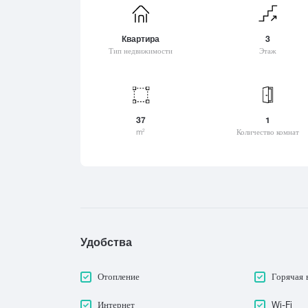
Цеми
Хашури
Шат
Цихисдзири
Хевсурети
Шек
Квартира
3
Цихисдзири
Хелвачаури
Тип недвижимости
Этаж
Шио
Цихисдзири
Хванчкара
Шов
Цхваричамиа
Хидистави
Шуа
Цхинвали (Цхинвал)
Хоби
Цалка
Хони
37
1
Цагвери
m
Количество комнат
2
Хуло
Церовани
Цилкани
Цинандали
Цицамури
Цкалтубо
Удобства
Отопление
Горячая 
Интернет
Wi-Fi