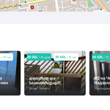
L
/ В час
50 GEL
/ В день
30 GEL
/ В час
60 GEL
/ В 
у
დღიურად და
М2 на Ч
сово
საათობრივად!!!
Надзал
Исани, Тбилиси
Надзаладеви