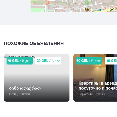
ПОХОЖИЕ ОБЪЯВЛЕНИЯ
70 GEL
/ В день
20 GEL
/ В час
60 GEL
/ В день
40 GE
Квартиры в аренд
ბინა დღიურათ
посуточно и поча
Исани, Тбилиси
Варкетили, Тбилиси