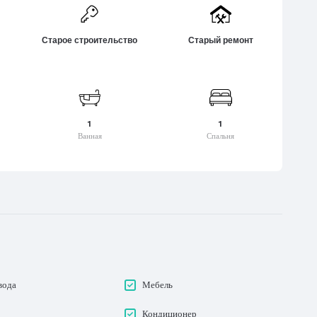
Для летних каникул
Тианети
или
Для зимних видов спорта
Тба
ветили
Старое строительство
Старый ремонт
Находится на природе
Ткварчели
мгвиме
Центр города
Ткибули
и
Культурный центр
хеви
Пригород
1
1
Дружелюбная к детям
Ванная
Спальня
среда
Благоприятная для
животных среда
вода
Мебель
Кондиционер