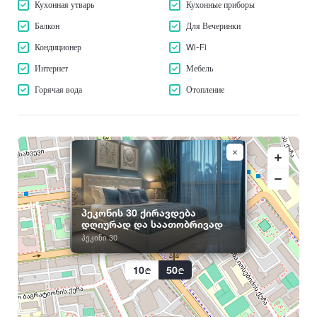
С
Кухонная утварь
Кухонные приборы
Поти
Т
Сагареджо
Веранда
Пшави
Балкон
Для Вечеринки
Тбилиси
Сагурамо
Кондиционер
Балкон
Wi-Fi
Тетрицкаро
У
Садахло
Телави
Интернет
Мебель
Для Вечеринки
Садгери
Уреки
Терджола
Горячая вода
Отопление
Сазано
Уцера
Телефон
Тианети
Саирме
Уджарма
Тба
Телевизор
Самтредиа
Ткварчели
Х
Сартичала
Кондиционер
Ткибули
Хаиши
Сарпи
Харагаули
Wi-Fi
Сачхере
Ц
Хашури
Сачамиасери
Интернет
Цагери
პეკონის 30 ქირავდება
Хевсурети
Сенаки
დღიურად და საათობრივად
Цеми
Мебель
Хелвачаури
Сиони
პეკინი 30
Цихисдзири
Хванчкара
Сигнаги
Горячая вода
Цихисдзири
Хидистави
Сно
10
50
Цихисдзири
Отопление
Хоби
Сухуми
Цхваричамиа
Хони
Сурами
Цхинвали (Цхинвал)