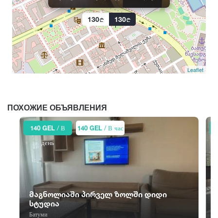
Хуло
Супса
Цалка
130
130
Цагвери
Ч
Ш
Церовани
Чакви
Шатили
Цилкани
Чохатаури
Шекветили
Цинандали
Чхороцку
Шиомгвиме
Leaflet
Цицамури
Чиатура
Шови
Цкалтубо
Чопорти
Шуахеви
ПОХОЖИЕ ОБЪЯВЛЕНИЯ
140 GEL
/ В
140 GEL
/ В час
день
მაგნოლიაში პირველ ზოლში დიდი
სტუდია
Батуми