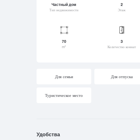
Цеми
Частный дом
2
Хашури
Шат
Тип недвижимости
Этаж
Цихисдзири
Хевсурети
Шек
Цихисдзири
Хелвачаури
Шио
Цихисдзири
Хванчкара
Шов
Цхваричамиа
Хидистави
Шуа
70
3
Цхинвали (Цхинвал)
Хоби
m
Количество комнат
2
Цалка
Хони
Цагвери
Хуло
Церовани
Цилкани
Для семьи
Для отпуска
Цинандали
Цицамури
Туристическое место
Цкалтубо
Удобства