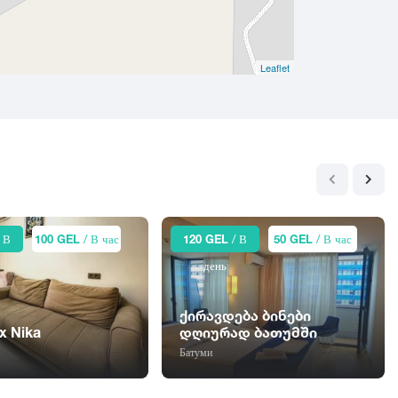
Leaflet
 В
100 GEL
/ В час
120 GEL
/ В
50 GEL
/ В час
день
ქირავდება ბინები
x Nika
დღიურად ბათუმში
Батуми