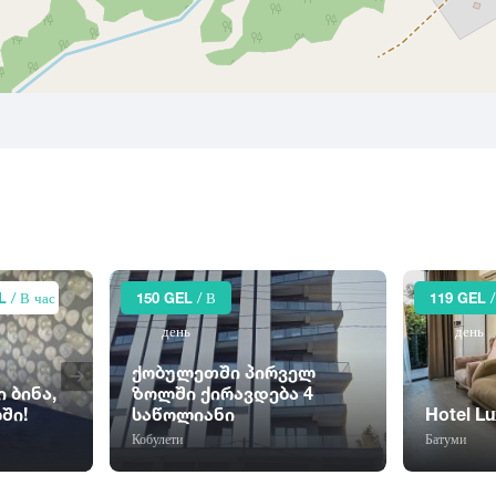
L
/ В час
150 GEL
/ В
119 GEL
/
день
день
ქობულეთში პირველ
 ბინა,
ზოლში ქირავდება 4
ში!
საწოლიანი
Hotel Lu
Кобулети
Батуми