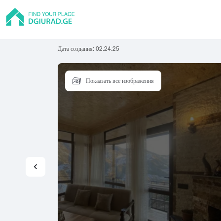
Дата создания:
02.24.25
Покаазать все изображения
Квартира
Тбилиси
Батуми
Рус
Частный дом
Абаша
Адигени
Ам
Хостел
Асурети
Ахалгори
Гостиница
Гостевой дом
А
Б
В
Коттедж
Абастумани
Батуми
Вал
Абаша
Бакуриани
Ван