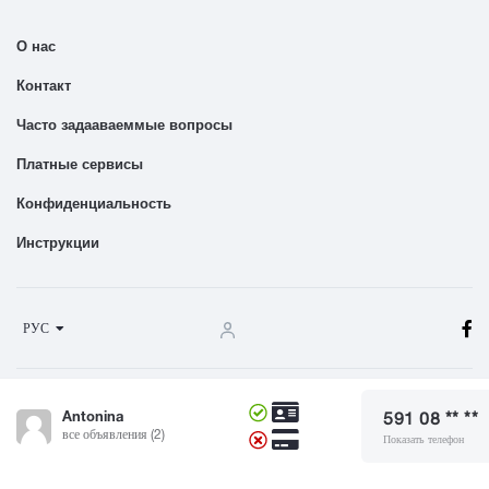
О нас
Контакт
Часто задааваеммые вопросы
Платные сервисы
Конфиденциальность
Инструкции
РУС
Terms And Conditions
Antonina
591 08 ** **
© 2024 Dgiurad.ge, Все права защищены
все объявления (2)
Показать телефон